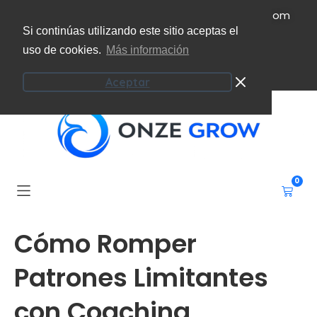
(+34) 951 207 101
info@onzeecoaching.com
Si continúas utilizando este sitio aceptas el
uso de cookies.
Más información
Campus virtual
Mi cuenta
Aceptar
0
Cómo Romper
Patrones Limitantes
con Coaching