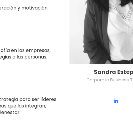
ración y motivación.
sofía en las empresas,
egias a las personas.
Sandra Este
Corporate Business T
rategia para ser líderes
as que las integran,
ienestar.