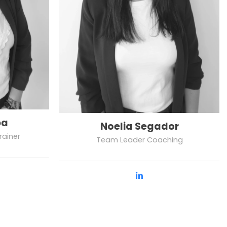
pa
Noelia Segador
rainer
Team Leader Coaching