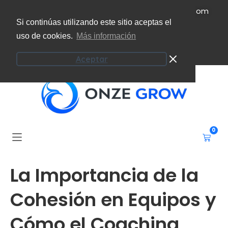
(+34) 951 207 101
info@onzeecoaching.com
Si continúas utilizando este sitio aceptas el
uso de cookies.
Más información
Campus virtual
Mi cuenta
Aceptar
0
La Importancia de la
Cohesión en Equipos y
Cómo el Coaching