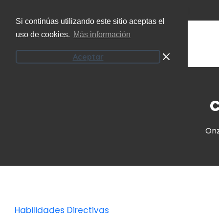
(+34) 951 207 101
info@onzeecoaching.com
Si continúas utilizando este sitio aceptas el
uso de cookies.
Más información
Aceptar
C
Onz
Habilidades Directivas