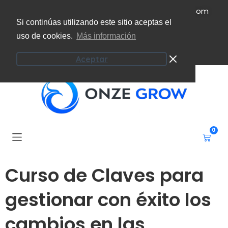
(+34) 951 207 101
info@onzeecoaching.com
Si continúas utilizando este sitio aceptas el
uso de cookies.
Más información
Campus virtual
Mi cuenta
Aceptar
0
Curso de Claves para
gestionar con éxito los
cambios en las