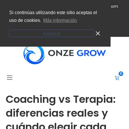
(+34) 951 207 101
info@onzeecoaching.com
Si continúas utilizando este sitio aceptas el
uso de cookies.
Más información
Campus virtual
Mi cuenta
Aceptar
0
Coaching vs Terapia:
diferencias reales y
cuándo elegir cada