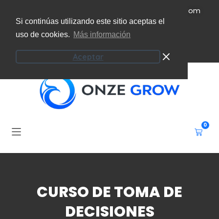
(+34) 951 207 101
info@onzeecoaching.com
Si continúas utilizando este sitio aceptas el
uso de cookies.
Más información
Campus virtual
Mi cuenta
Aceptar
0
CURSO DE TOMA DE
DECISIONES