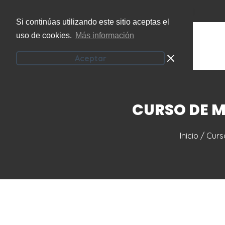
(+34) 951 207 101
info@onzeecoaching.com
Si continúas utilizando este sitio aceptas el
uso de cookies.
Más información
Aceptar
CURSO DE M
Inicio
/
Curs