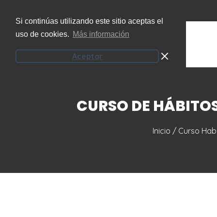
(+34) 951 207 101
info@onzeecoaching.com
Si continúas utilizando este sitio aceptas el
uso de cookies.
Más información
Aceptar
CURSO DE HÁBITO
Inicio
/
Curso Habi