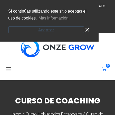
(+34) 951 207 101
info@onzeecoaching.com
Si continúas utilizando este sitio aceptas el
uso de cookies.
Más información
Campus virtual
Mi cuenta
Aceptar
0
CURSO DE COACHING
Inicio
/
Curso Habilidades Personales
/ Curso de